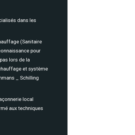
ialisés dans les
auffage (Sanitaire
 connaissance pour
pas lors de la
 chauffage et système
ghmans _ Schilling
açonnerie local
ormé aux techniques