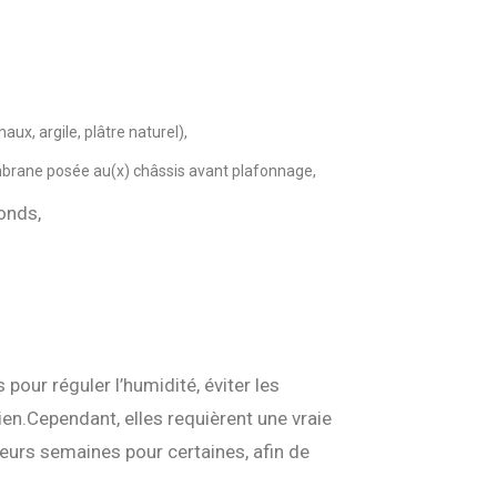
aux, argile, plâtre naturel),
embrane posée au(x) châssis avant plafonnage,
fonds,
our réguler l’humidité, éviter les
ien.
Cependant, elles requièrent une vraie
ieurs semaines pour certaines, afin de