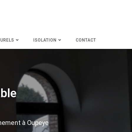
TURELS
ISOLATION
CONTACT
able
nnement à Oupeye