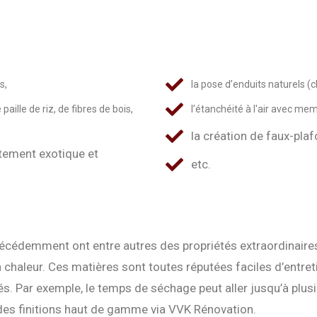
s,
la pose d’enduits naturels (ch
paille de riz, de fibres de bois,
l’étanchéité à l'air avec m
la création de faux-pla
tement exotique et
etc.
écédemment ont entre autres des propriétés extraordinaires p
a chaleur. Ces matières sont toutes réputées faciles d’entret
tés. Par exemple, le temps de séchage peut aller jusqu’à plus
 des finitions haut de gamme via VVK Rénovation.